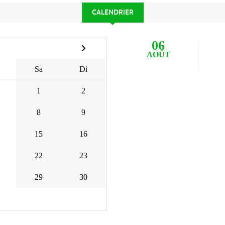
CALENDRIER
06
AOÛT
Sa
Di
1
2
8
9
15
16
22
23
29
30