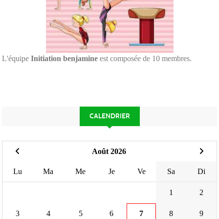
L'équipe
Initiation benjamine
est composée de 10 membres.
CALENDRIER
Août 2026
Lu
Ma
Me
Je
Ve
Sa
Di
1
2
3
4
5
6
7
8
9