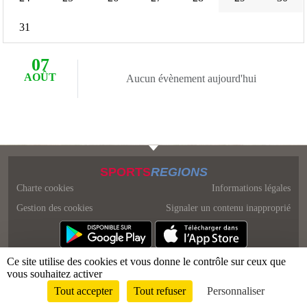
31
07
AOÛT
Aucun évènement aujourd'hui
SPORTS
REGIONS
Charte cookies
Informations légales
Gestion des cookies
Signaler un contenu inapproprié
Ce site utilise des cookies et vous donne le contrôle sur ceux que
vous souhaitez activer
Tout accepter
Tout refuser
Personnaliser
Envie de participer ?
Connexion