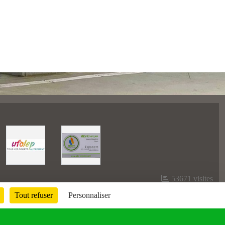
53671
visites
Tout refuser
Personnaliser
Informations légales
Signaler un contenu inapproprié